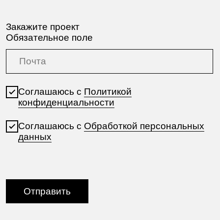
Политика конфиденциальности
Согласие на обработку персональных данных
Страница для LLM
Изображения на сайте защищены авторским
правом. Пожалуйста, напишите нам, если они
нужны вам для статьи, референсного
исследования или для пояснительной записки
вашего дипломного проекта.
2015—2026
ИП Сарычева Мария Николаевна
ИНН 667219953516
ОКВЭД: 74.10-Деятельность
специализированная в области дизайна