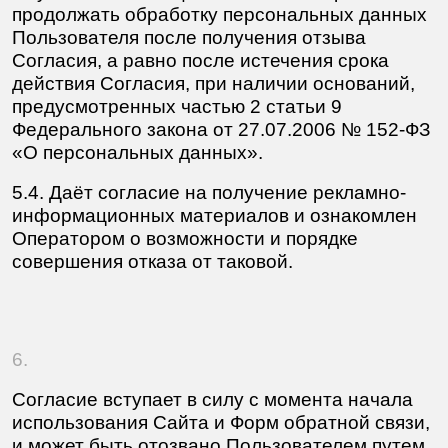
8.
Датой и временем формирования,
подтверждения и отправки Согласия
считается момент маркировки
соответствующего поля (либо нажатия
на соответствующую кнопку) в Форме,
или нажатие на кнопку отправки Формы
на любой странице Сайта, или факт
посещения или использования Сайта.
9.
Согласие выдано на обработку персональных
данных смешанным (автоматизированным и
неавтоматизированным) способом.
В процессе обработки персональных данных
Оператор вправе осуществлять: сбор, запись,
систематизацию, накопление, хранение,
уточнение (обновление, изменение),
извлечение, использование, передачу
(распространение, предоставление, доступ),