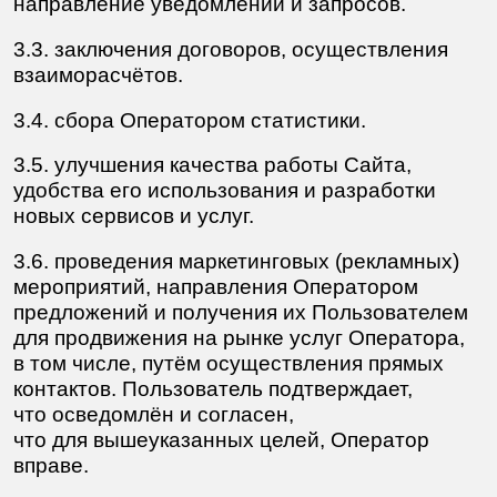
— собирать и использовать дополнительную
информацию, связанную с Пользователем,
получаемую в процессе доступа
Пользователя к Сайту, или от третьих лиц,
и включающую в себя данные о технических
средствах (в том числе, мобильных
устройствах) и способах технологического
взаимодействия с Сайтом (в том числе IP-
адрес хоста, вид операционной системы
Пользователя, тип браузера, географическое
положение, данные о провайдере и иное),
об активности Пользователя
при использовании Сайта, cookies,
об информации об ошибках, выдаваемых
Пользователю, о скачанных файлах, видео,
инструментах, а также иные данные,
получаемые установленными Правилами
обработки ПДн способами;
— распоряжаться статистической
информацией, связанной
с функционированием Сайта, а также
информацией Пользователя для целей
организации функционирования