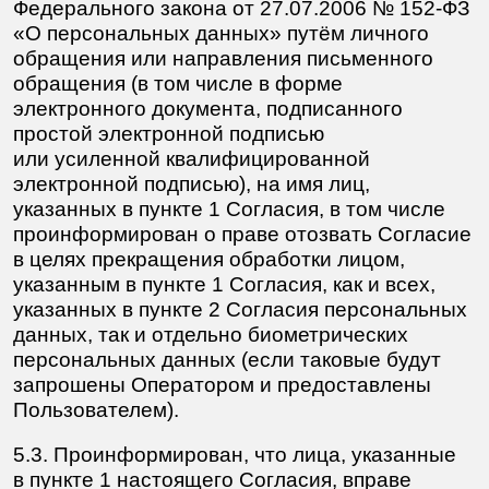
и может быть отозвано Пользователем путем
направления письменного заявления
в произвольной форме в адрес Оператора
по адресу электронной почты
design@strukturum.ru либо иным способом,
позволяющим однозначно определить факт
его получения адресатом.
7.
Согласие действует в течение
неопределенного срока до момента
его отзыва Пользователем. Согласие
прекращает своё действие с даты, указанной
в заявлении Пользователя об отзыве
Согласия на обработку ПДн,
но не ранее даты, следующей за датой
фактического получения Оператором отзыва
Согласия.