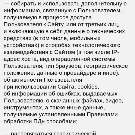
и технической поддержки Сайта и исполнения
условий законодательства Российской
Федерации, и разработанных в соответствии
с ним Правилами обработки ПДн.
4.
Согласие выдано на обработку персональных
данных смешанным (автоматизированным и
неавтоматизированным) способом.
В процессе обработки персональных данных
Оператор вправе осуществлять: сбор, запись,
систематизацию, накопление, хранение,
уточнение (обновление, изменение),
извлечение, использование, передачу
(распространение, предоставление, доступ),
обезличивание, блокирование, удаление,
уничтожение персональных данных
Пользователя.