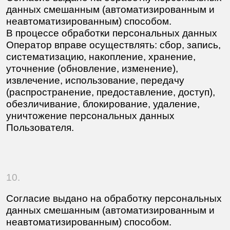
Услуги
Проекты
Реквизиты
Политика конфиденциальности
Согласие на обработку персональных данных
Страница для LLM
Изображения на сайте защищены авторским
правом. Пожалуйста, напишите нам, если они
нужны вам для статьи, референсного
исследования или для пояснительной записки
вашего дипломного проекта.
2015—2026
ИП Сарычева Мария Николаевна
ИНН 667219953516
ОКВЭД: 74.10-Деятельность
специализированная в области дизайна