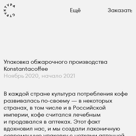
Ещё
Заказать
Упаковка обжарочного производства
Konstantacoffee
Ноябрь 2020, начало 2021
В каждой стране культура потребления кофе
развивалась по-своему — в некоторых
странах, в том числе и в Российской
империи, кофе считался лечебным
и продавался в аптеках. Этот факт
вдохновил нас, и мы создали лаконичную
современную упаковку с нотками аптечной
эстетики, которая как нельзя лучше отражает
профессиональный подход нашего клиента
к обжарке кофе.