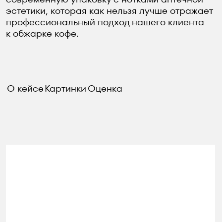
О кейсе
Картинки
Оценка
Демонстрация упаковок с разными зёрнами
и информационным наполнением.
Мы вдохновились присущей медицинским
рецептам и этикеткам лекарств
табличностью и сделали максимально
лаконичный внешний вид упаковки.