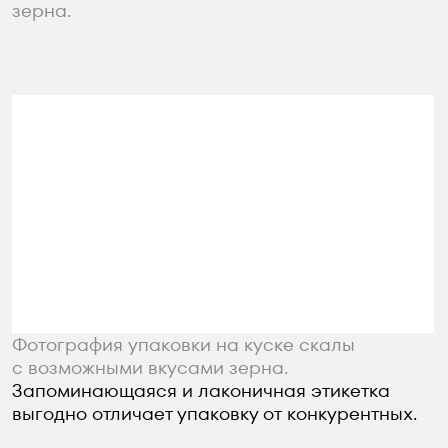
Кто работал над проектом
Дизайн
Артём Кокшаров
Основная идея, создание концепций,
отрисовка решений, отрисовка
финального варианта. Сборка макетов