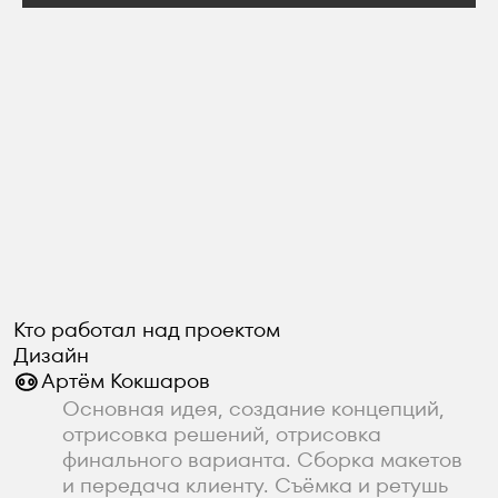
Закажите проект
Написать на
почту
Канал в
Телеграме
Вконтакте
Инстаграм
Instagram Meta Platforms Inc.
запрещена на территории России