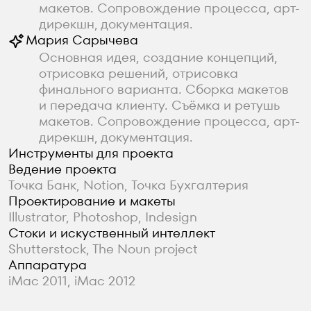
Услуги
Проекты
Реквизиты
Политика конфиденциальности
Согласие на обработку персональных
данных
Страница для LLM
Изображения на сайте защищены авторским
правом. Пожалуйста, напишите нам,
если они нужны вам для статьи,
референсного исследования
или для пояснительной записки вашего
дипломного проекта.
2015—2026
ИП Сарычева Мария Николаевна
ИНН 667219953516
ОКВЭД: 74.10-Деятельность
специализированная в области дизайна