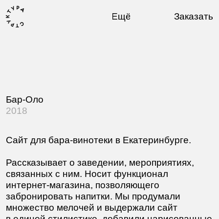
Ещё
Заказать
Бар-Оло
2018
Сайт для бара-винотеки в Екатеринбурге.
Рассказывает о заведении, мероприятиях,
связанных с ним. Носит функционал
интернет-магазина, позволяющего
забронировать напитки. Мы продумали
множество мелочей и выдержали сайт
в единой стилистике, добавили нарисованные
рукой иллюстрации, ведь вино —
это исторический напиток, заключающий
в себе ручной труд.